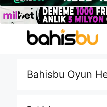
İçeriğe
atla
Bahisbu Oyun He