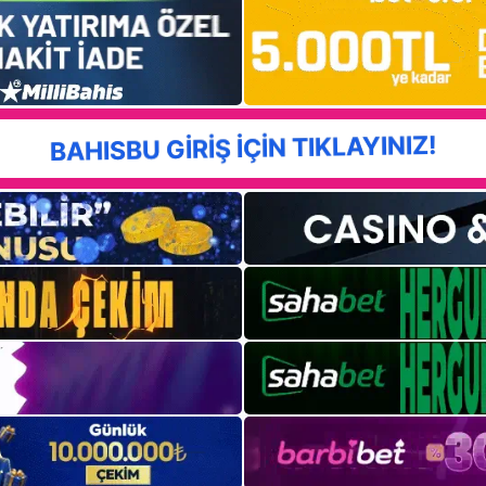
BAHISBU GİRİŞ İÇİN TIKLAYINIZ!