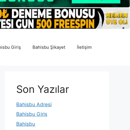
isbu Giriş
Bahisbu Şikayet
İletişim
Son Yazılar
Bahisbu Adresi
Bahisbu Giriş
Bahisbu