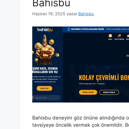
Bahisbu
Haziran 19, 2025
yazar
Bahisbu
Bahisbu deneyim göz önüne alındığında oy
tavsiyeye öncelik vermek çok önemlidir. B