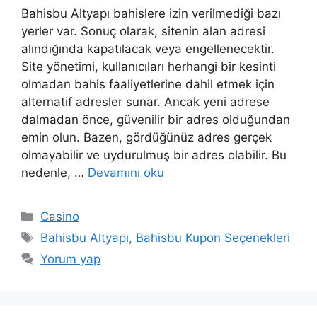
Bahisbu Altyapı bahislere izin verilmediği bazı
yerler var. Sonuç olarak, sitenin alan adresi
alındığında kapatılacak veya engellenecektir.
Site yönetimi, kullanıcıları herhangi bir kesinti
olmadan bahis faaliyetlerine dahil etmek için
alternatif adresler sunar. Ancak yeni adrese
dalmadan önce, güvenilir bir adres olduğundan
emin olun. Bazen, gördüğünüz adres gerçek
olmayabilir ve uydurulmuş bir adres olabilir. Bu
nedenle, …
Devamını oku
Kategoriler
Casino
Etiketler
Bahisbu Altyapı
,
Bahisbu Kupon Seçenekleri
Yorum yap