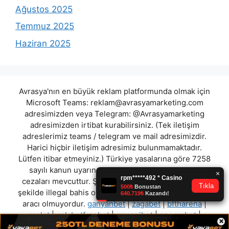
Ağustos 2025
Temmuz 2025
Haziran 2025
Avrasya'nın en büyük reklam platformunda olmak için
Microsoft Teams:
reklam@avrasyamarketing.com
adresimizden veya Telegram: @Avrasyamarketing
adresimizden irtibat kurabilirsiniz. (Tek iletişim
adreslerimiz teams / telegram ve mail adresimizdir.
Harici hiçbir iletişim adresimiz bulunmamaktadır.
Lütfen itibar etmeyiniz.) Türkiye yasalarına göre 7258
sayılı kanun uyarınca yasa dışı bahis oynamanın
cezaları mevcuttur. Şu an bulunduğunuz site hiç bir
şekilde illegal bahis oyunları oynatmıyor ve oynamaya
aracı olmuyordur.
ganyanbet
|
zagabet
|
bftharena
|
reslot
|
galabetfreebet
|
armonibet
|
enparabet
|
×
hipercasinogirisyap
"