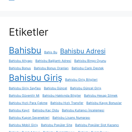
Etiketler
Bahisbu
Bahisbu Adresi
Bahis Bu
Bahisbu Altyapı
Bahisbu Bağlantı Adresi
Bahisbu Bingo Oyunu
Bahisbu Bonus
Bahisbu Bonus Oranları
Bahisbu Canlı Destek
Bahisbu Giriş
Bahisbu Giriş Bilgileri
Bahisbu Giriş Sayfası
Bahisbu Güncel
Bahisbu Güncel Giriş
Bahisbu Güvenilir Mi
Bahisbu Hakkında Bilgiler
Bahisbu Hesap Silmek
Bahisbu Hızlı Para Çekme
Bahisbu Hızlı Transfer
Bahisbu Kayıp Bonuslar
Bahisbu Kayıt
Bahisbu Kaç Oldu
Bahisbu Kullanıcı İncelemesi
Bahisbu Kupon Seçenekleri
Bahisbu Lisans Numarası
Bahisbu Mobil Giriş
Bahisbu Popüler Site
Bahisbu Popüler Slot Kazancı