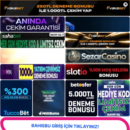
×
BAHISBU GİRİŞ İÇİN TIKLAYINIZ!