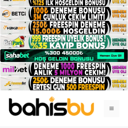
İçeriğe
atla
Menü