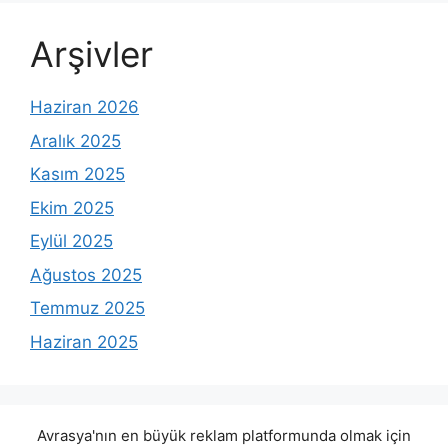
Arşivler
Haziran 2026
Aralık 2025
Kasım 2025
Ekim 2025
Eylül 2025
Ağustos 2025
Temmuz 2025
Haziran 2025
Avrasya'nın en büyük reklam platformunda olmak için