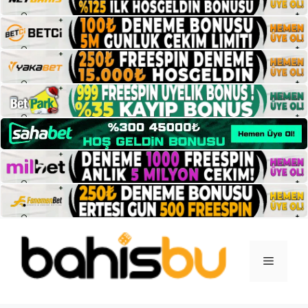
İçeriğe
atla
Menü