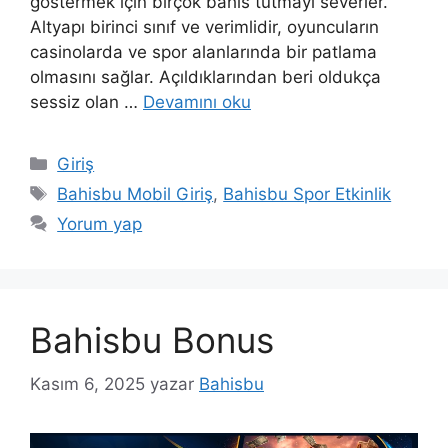
göstermek için birçok bahis tutmayı severler.
Altyapı birinci sınıf ve verimlidir, oyuncuların
casinolarda ve spor alanlarında bir patlama
olmasını sağlar. Açıldıklarından beri oldukça
sessiz olan …
Devamını oku
Kategoriler
Giriş
Etiketler
Bahisbu Mobil Giriş
,
Bahisbu Spor Etkinlik
Yorum yap
Bahisbu Bonus
Kasım 6, 2025
yazar
Bahisbu