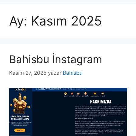
Ay:
Kasım 2025
Bahisbu İnstagram
Kasım 27, 2025
yazar
Bahisbu