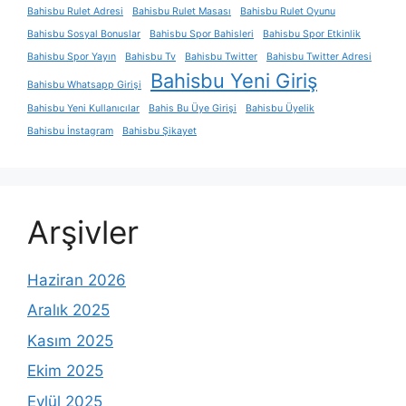
Bahisbu Rulet Adresi
Bahisbu Rulet Masası
Bahisbu Rulet Oyunu
Bahisbu Sosyal Bonuslar
Bahisbu Spor Bahisleri
Bahisbu Spor Etkinlik
Bahisbu Spor Yayın
Bahisbu Tv
Bahisbu Twitter
Bahisbu Twitter Adresi
Bahisbu Yeni Giriş
Bahisbu Whatsapp Girişi
Bahisbu Yeni Kullanıcılar
Bahis Bu Üye Girişi
Bahisbu Üyelik
Bahisbu İnstagram
Bahisbu Şikayet
Arşivler
Haziran 2026
Aralık 2025
Kasım 2025
Ekim 2025
Eylül 2025