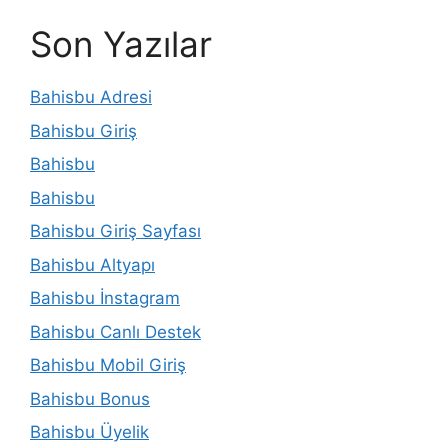
Son Yazılar
Bahisbu Adresi
Bahisbu Giriş
Bahisbu
Bahisbu
Bahisbu Giriş Sayfası
Bahisbu Altyapı
Bahisbu İnstagram
Bahisbu Canlı Destek
Bahisbu Mobil Giriş
Bahisbu Bonus
Bahisbu Üyelik