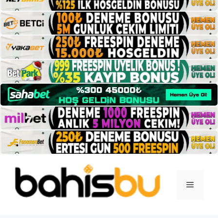
İçeriğe
atla
Menü