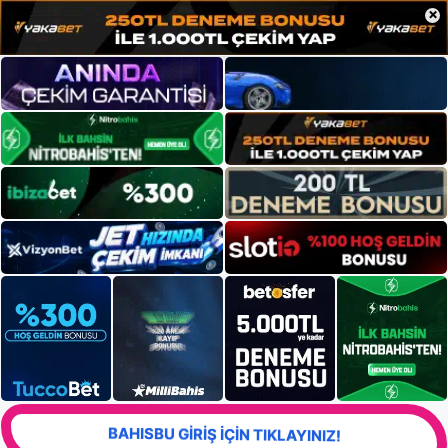
×
BAHISBU GİRİŞ İÇİN TIKLAYINIZ!