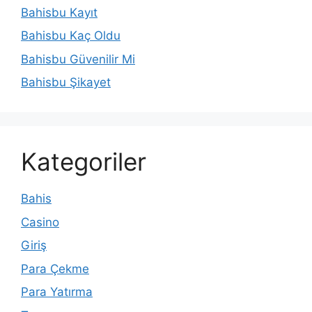
Bahisbu Kayıt
Bahisbu Kaç Oldu
Bahisbu Güvenilir Mi
Bahisbu Şikayet
Kategoriler
Bahis
Casino
Giriş
Para Çekme
Para Yatırma