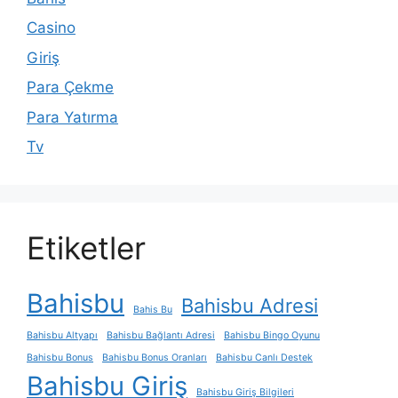
Casino
Giriş
Para Çekme
Para Yatırma
Tv
Etiketler
Bahisbu
Bahisbu Adresi
Bahis Bu
Bahisbu Altyapı
Bahisbu Bağlantı Adresi
Bahisbu Bingo Oyunu
Bahisbu Bonus
Bahisbu Bonus Oranları
Bahisbu Canlı Destek
Bahisbu Giriş
Bahisbu Giriş Bilgileri