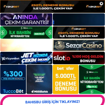
×
BAHISBU GİRİŞ İÇİN TIKLAYINIZ!