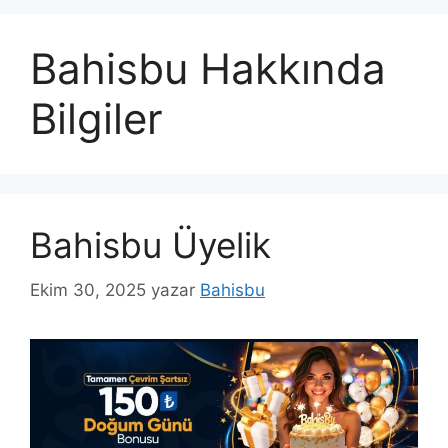
Bahisbu Hakkında
Bilgiler
Bahisbu Üyelik
Ekim 30, 2025
yazar
Bahisbu