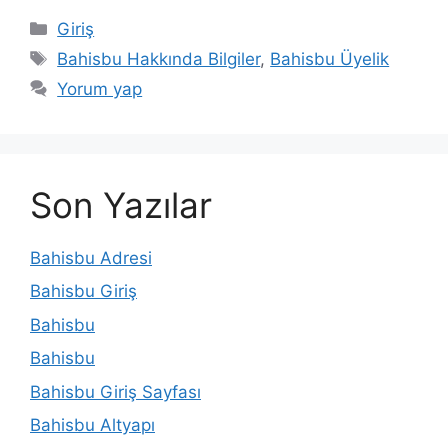
Kategoriler
Giriş
Etiketler
Bahisbu Hakkında Bilgiler
,
Bahisbu Üyelik
Yorum yap
Son Yazılar
Bahisbu Adresi
Bahisbu Giriş
Bahisbu
Bahisbu
Bahisbu Giriş Sayfası
Bahisbu Altyapı