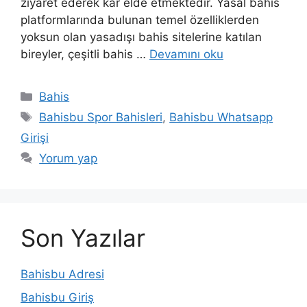
ziyaret ederek kar elde etmektedir. Yasal bahis
platformlarında bulunan temel özelliklerden
yoksun olan yasadışı bahis sitelerine katılan
bireyler, çeşitli bahis …
Devamını oku
Kategoriler
Bahis
Etiketler
Bahisbu Spor Bahisleri
,
Bahisbu Whatsapp
Girişi
Yorum yap
Son Yazılar
Bahisbu Adresi
Bahisbu Giriş