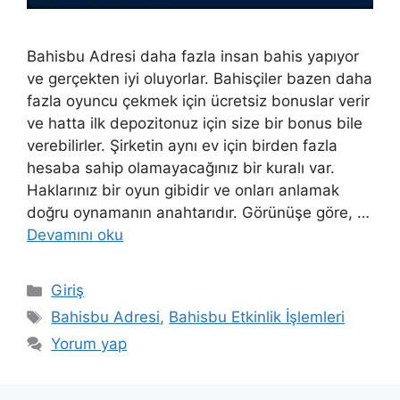
Bahisbu Adresi daha fazla insan bahis yapıyor
ve gerçekten iyi oluyorlar. Bahisçiler bazen daha
fazla oyuncu çekmek için ücretsiz bonuslar verir
ve hatta ilk depozitonuz için size bir bonus bile
verebilirler. Şirketin aynı ev için birden fazla
hesaba sahip olamayacağınız bir kuralı var.
Haklarınız bir oyun gibidir ve onları anlamak
doğru oynamanın anahtarıdır. Görünüşe göre, …
Devamını oku
Kategoriler
Giriş
Etiketler
Bahisbu Adresi
,
Bahisbu Etkinlik İşlemleri
Yorum yap