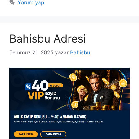
Yorum yap
Bahisbu Adresi
Temmuz 21, 2025
yazar
Bahisbu