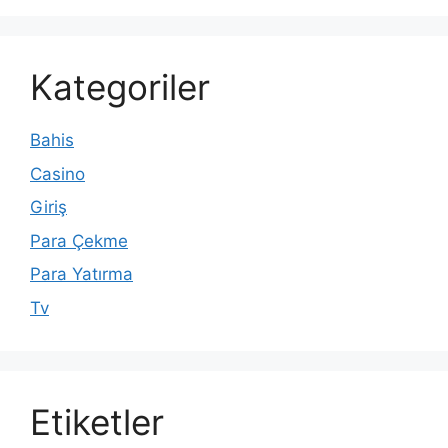
Kategoriler
Bahis
Casino
Giriş
Para Çekme
Para Yatırma
Tv
Etiketler