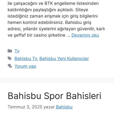
ile çalışacağını ve BTK engelleme listesinden
kaldırıldığını paylaştığını açıkladı. Siteye
istediğiniz zaman erişmek için giriş bilgilerini
hemen kontrol edebilirsiniz. Bahisbu giriş
adresi, yıllardır üyelerini ağırlayan güvenilir, karlı
ve şeffaf bir casino şirketine …
Devamını oku
Kategoriler
Tv
Etiketler
Bahisbu Tv
,
Bahisbu Yeni Kullanıcılar
Yorum yap
Bahisbu Spor Bahisleri
Temmuz 3, 2025
yazar
Bahisbu