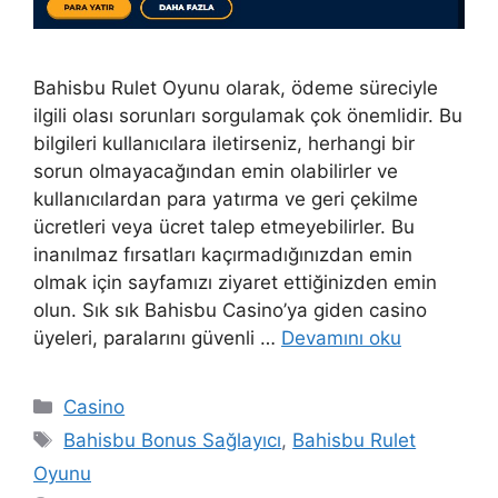
Bahisbu Rulet Oyunu olarak, ödeme süreciyle
ilgili olası sorunları sorgulamak çok önemlidir. Bu
bilgileri kullanıcılara iletirseniz, herhangi bir
sorun olmayacağından emin olabilirler ve
kullanıcılardan para yatırma ve geri çekilme
ücretleri veya ücret talep etmeyebilirler. Bu
inanılmaz fırsatları kaçırmadığınızdan emin
olmak için sayfamızı ziyaret ettiğinizden emin
olun. Sık sık Bahisbu Casino’ya giden casino
üyeleri, paralarını güvenli …
Devamını oku
Kategoriler
Casino
Etiketler
Bahisbu Bonus Sağlayıcı
,
Bahisbu Rulet
Oyunu