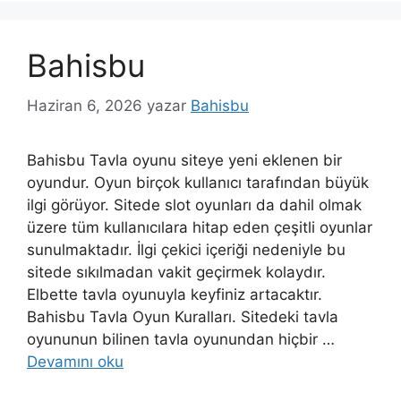
Bahisbu
Haziran 6, 2026
yazar
Bahisbu
Bahisbu Tavla oyunu siteye yeni eklenen bir
oyundur. Oyun birçok kullanıcı tarafından büyük
ilgi görüyor. Sitede slot oyunları da dahil olmak
üzere tüm kullanıcılara hitap eden çeşitli oyunlar
sunulmaktadır. İlgi çekici içeriği nedeniyle bu
sitede sıkılmadan vakit geçirmek kolaydır.
Elbette tavla oyunuyla keyfiniz artacaktır.
Bahisbu Tavla Oyun Kuralları. Sitedeki tavla
oyununun bilinen tavla oyunundan hiçbir …
Devamını oku