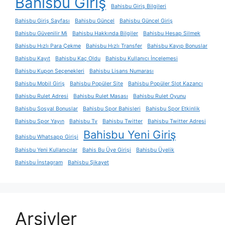
Bahisbu Giriş
Bahisbu Giriş Bilgileri
Bahisbu Giriş Sayfası
Bahisbu Güncel
Bahisbu Güncel Giriş
Bahisbu Güvenilir Mi
Bahisbu Hakkında Bilgiler
Bahisbu Hesap Silmek
Bahisbu Hızlı Para Çekme
Bahisbu Hızlı Transfer
Bahisbu Kayıp Bonuslar
Bahisbu Kayıt
Bahisbu Kaç Oldu
Bahisbu Kullanıcı İncelemesi
Bahisbu Kupon Seçenekleri
Bahisbu Lisans Numarası
Bahisbu Mobil Giriş
Bahisbu Popüler Site
Bahisbu Popüler Slot Kazancı
Bahisbu Rulet Adresi
Bahisbu Rulet Masası
Bahisbu Rulet Oyunu
Bahisbu Sosyal Bonuslar
Bahisbu Spor Bahisleri
Bahisbu Spor Etkinlik
Bahisbu Spor Yayın
Bahisbu Tv
Bahisbu Twitter
Bahisbu Twitter Adresi
Bahisbu Yeni Giriş
Bahisbu Whatsapp Girişi
Bahisbu Yeni Kullanıcılar
Bahis Bu Üye Girişi
Bahisbu Üyelik
Bahisbu İnstagram
Bahisbu Şikayet
Arşivler