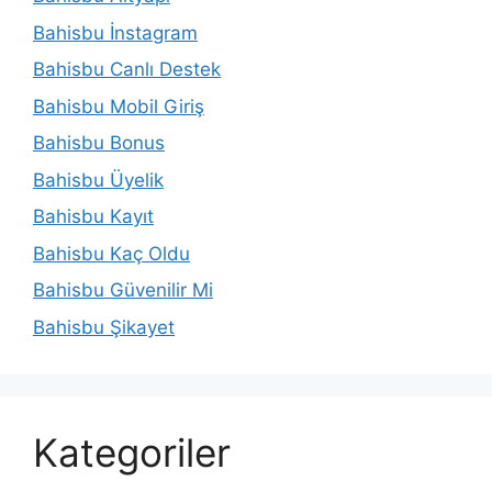
Bahisbu İnstagram
Bahisbu Canlı Destek
Bahisbu Mobil Giriş
Bahisbu Bonus
Bahisbu Üyelik
Bahisbu Kayıt
Bahisbu Kaç Oldu
Bahisbu Güvenilir Mi
Bahisbu Şikayet
Kategoriler